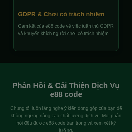
GDPR & Chơi có trách nhiệm
Cam kết của e88 code về việc tuân thủ GDPR
và khuyến khích người chơi có trách nhiệm.
Phản Hồi & Cải Thiện Dịch Vụ
e88 code
Chúng tôi luôn lắng nghe ý kiến đóng góp của bạn để
không ngừng nâng cao chất lượng dịch vụ. Mọi phản
hồi đều được e88 code trân trọng và xem xét kỹ
lưỡng.