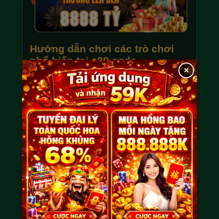
Hướng dẫn chơi các trò chơi
phổ biến tại e88 code
×
Khám phá các mẹo và chiến lược để chơi cá
cược thể thao, casino, bắn cá, nổ hũ và các
trò chơi khác tại e88 code, tăng cơ hội chiến
thắng của bạn.