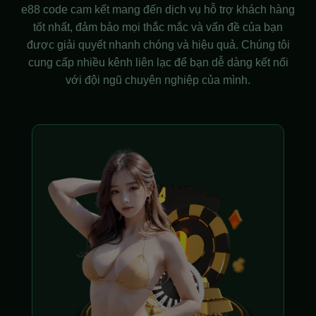
e88 code cam kết mang đến dịch vụ hỗ trợ khách hàng
tốt nhất, đảm bảo mọi thắc mắc và vấn đề của bạn
được giải quyết nhanh chóng và hiệu quả. Chúng tôi
cung cấp nhiều kênh liên lạc để bạn dễ dàng kết nối
với đội ngũ chuyên nghiệp của mình.