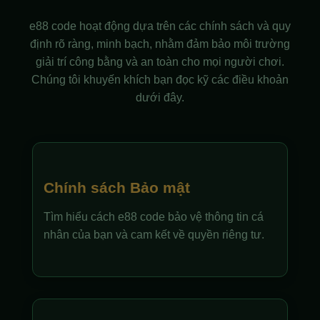
e88 code hoạt động dựa trên các chính sách và quy
định rõ ràng, minh bạch, nhằm đảm bảo môi trường
giải trí công bằng và an toàn cho mọi người chơi.
Chúng tôi khuyến khích bạn đọc kỹ các điều khoản
dưới đây.
Chính sách Bảo mật
Tìm hiểu cách e88 code bảo vệ thông tin cá
nhân của bạn và cam kết về quyền riêng tư.