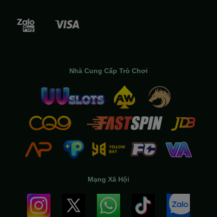
Nhà Cung Cấp Trò Chơi
Mạng Xã Hội