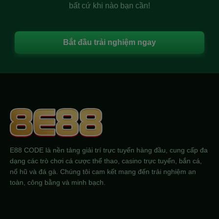
bất cứ khi nào bạn cần!
Bắt đầu trải nghiệm ngay
E88 CODE là nền tảng giải trí trực tuyến hàng đầu, cung cấp đa
dạng các trò chơi cá cược thể thao, casino trực tuyến, bắn cá,
nổ hũ và đá gà. Chúng tôi cam kết mang đến trải nghiệm an
toàn, công bằng và minh bạch.