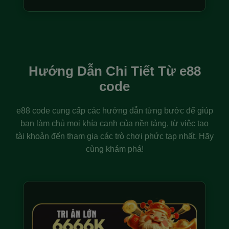
Hướng Dẫn Chi Tiết Từ e88
code
e88 code cung cấp các hướng dẫn từng bước để giúp
bạn làm chủ mọi khía cạnh của nền tảng, từ việc tạo
tài khoản đến tham gia các trò chơi phức tạp nhất. Hãy
cùng khám phá!