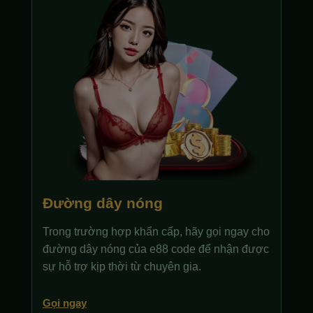
Đường dây nóng
Trong trường hợp khẩn cấp, hãy gọi ngay cho
đường dây nóng của e88 code để nhận được
sự hỗ trợ kịp thời từ chuyên gia.
Gọi ngay