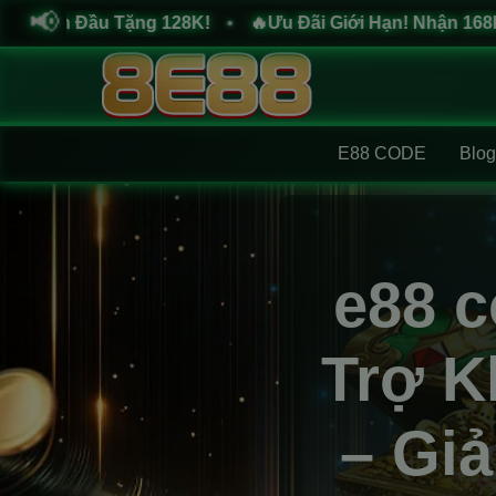
📢
 Đầu Tặng 128K!
•
🔥Ưu Đãi Giới Hạn! Nhận 168K Khi Đă
E88 CODE
Blog
e88 c
Trợ K
– Giả