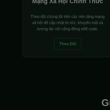
Mạng Xã Hội Chính Thức
Theo dõi chúng tôi trên các nền tảng mạng
xã hội để cập nhật tin tức, khuyến mãi và
tương tác với cộng đồng e88 code.
Theo Dõi
G