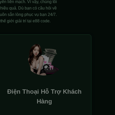
uyến liền mạch. Vì vậy, chúng tôi
 hiệu quả. Dù bạn có câu hỏi về
luôn sẵn lòng phục vụ bạn 24/7.
 giới giải trí tại e88 code.
Điện Thoại Hỗ Trợ Khách
Hàng