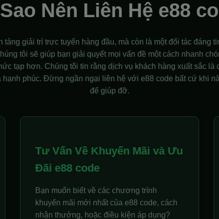
 Sao Nên Liên Hệ e88 c
tảng giải trí trực tuyến hàng đầu, mà còn là một đối tác đáng t
chúng tôi sẽ giúp bạn giải quyết mọi vấn đề một cách nhanh ch
ức tạp hơn. Chúng tôi tin rằng dịch vụ khách hàng xuất sắc là
ạnh phúc. Đừng ngần ngại liên hệ với e88 code bất cứ khi nà
để giúp đỡ.
Tư Vấn Về Khuyến Mãi và Ưu
Đãi e88 code
Bạn muốn biết về các chương trình
khuyến mãi mới nhất của e88 code, cách
nhận thưởng, hoặc điều kiện áp dụng?