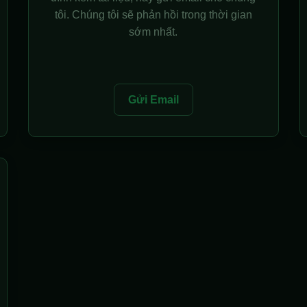
tôi. Chúng tôi sẽ phản hồi trong thời gian
sớm nhất.
Gửi Email