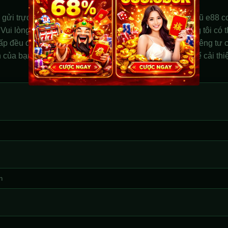
ửi trực tiếp câu hỏi hoặc phản hồi của bạn đến đội ngũ e88 c
Vui lòng cung cấp thông tin chi tiết nhất có thể để chúng tôi có
cấp đều được bảo mật tuyệt đối theo chính sách quyền riêng tư
n của bạn. Chúng tôi luôn hoan nghênh mọi đóng góp để cải thiệ