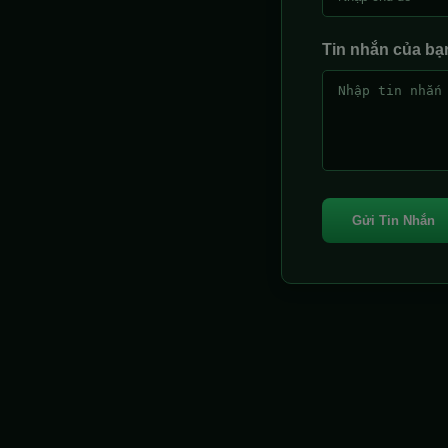
Tin nhắn của bạ
Gửi Tin Nhắn