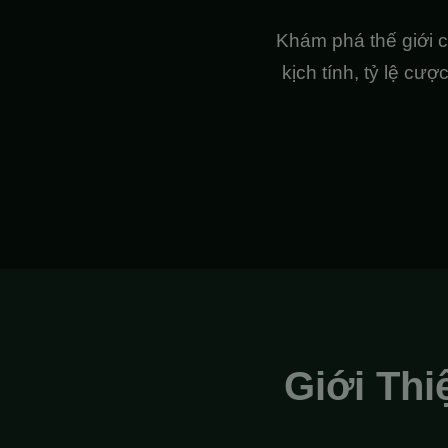
Khám phá thế giới c
kịch tính, tỷ lệ c
Giới Thi