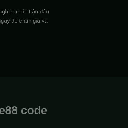
 nghiệm các trận đấu
ngay để tham gia và
 e88 code