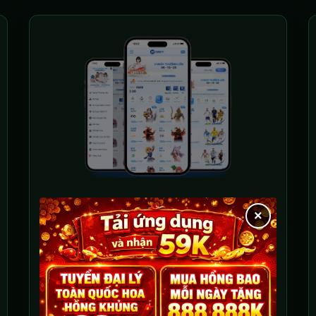
Tỷ Lệ Cược Hấp Dẫn
×
Chúng tôi cung cấp tỷ lệ cược đá gà tốt nhất
thị trường, mang lại cơ hội thắng lớn cho
người chơi. Tận dụng tối đa mỗi kèo cược với
e88 code
.