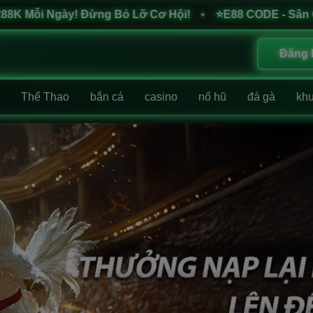
 Đừng Bỏ Lỡ Cơ Hội!
•
⭐E88 CODE - Sân Chơi Uy Tín! T
Đăng 
Thể Thao
bắn cá
casino
nổ hũ
đá gà
kh