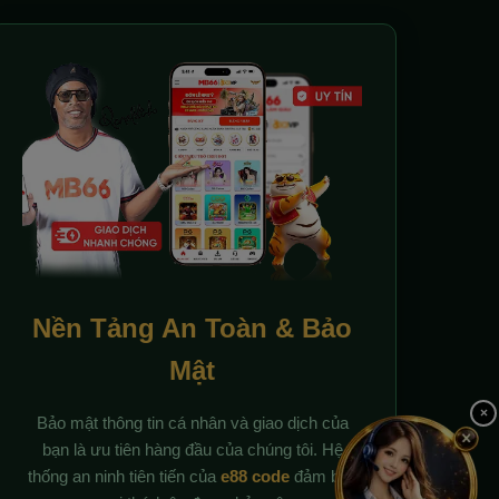
Nền Tảng An Toàn & Bảo
Mật
×
Bảo mật thông tin cá nhân và giao dịch của
bạn là ưu tiên hàng đầu của chúng tôi. Hệ
thống an ninh tiên tiến của
e88 code
đảm bảo