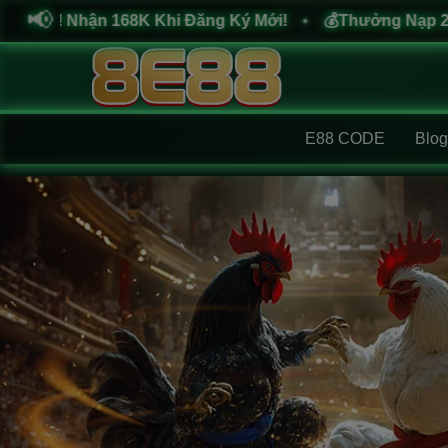
📢
168K Khi Đăng Ký Mới!
•
💰Thưởng Nạp 288K Mỗi Ngày!
E88 CODE
Blog